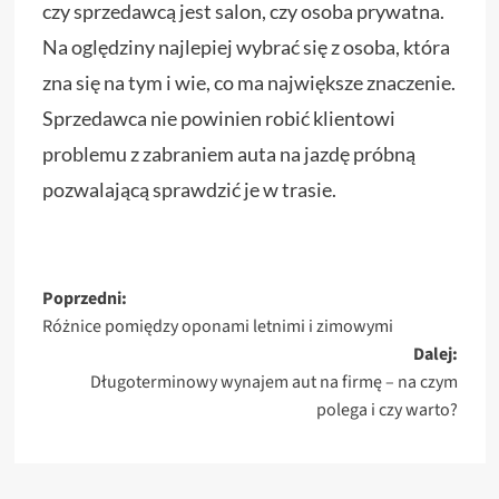
czy sprzedawcą jest salon, czy osoba prywatna.
Na oględziny najlepiej wybrać się z osoba, która
zna się na tym i wie, co ma największe znaczenie.
Sprzedawca nie powinien robić klientowi
problemu z zabraniem auta na jazdę próbną
pozwalającą sprawdzić je w trasie.
Zobacz
Poprzedni:
Różnice pomiędzy oponami letnimi i zimowymi
wpisy
Dalej:
Długoterminowy wynajem aut na firmę – na czym
polega i czy warto?