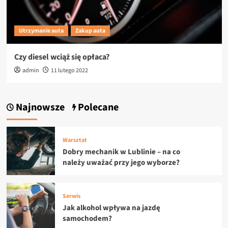
Utrzymanie auta
Zakup auta
Czy diesel wciąż się opłaca?
admin
11 lutego 2022
Najnowsze
Polecane
Warsztat
Dobry mechanik w Lublinie – na co
należy uważać przy jego wyborze?
Serwis
Jak alkohol wpływa na jazdę
samochodem?