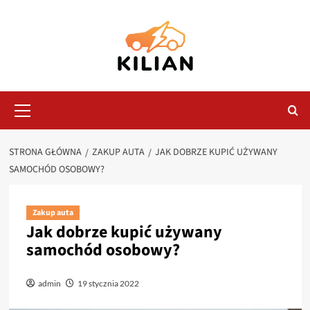
Przejdź
do
treści
Menu
główne
STRONA GŁÓWNA
ZAKUP AUTA
JAK DOBRZE KUPIĆ UŻYWANY
SAMOCHÓD OSOBOWY?
Zakup auta
Jak dobrze kupić używany
samochód osobowy?
admin
19 stycznia 2022