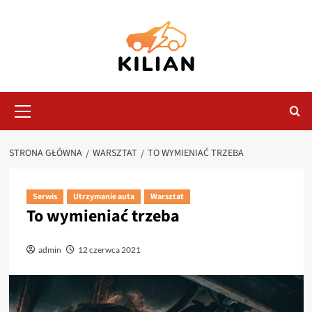
Przejdź
do
treści
Menu
główne
STRONA GŁÓWNA
WARSZTAT
TO WYMIENIAĆ TRZEBA
Serwis
Utrzymanie auta
Warsztat
To wymieniać trzeba
admin
12 czerwca 2021