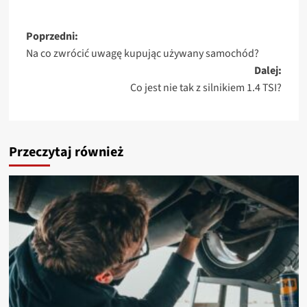
Zobacz
Poprzedni:
Na co zwrócić uwagę kupując używany samochód?
wpisy
Dalej:
Co jest nie tak z silnikiem 1.4 TSI?
Przeczytaj również